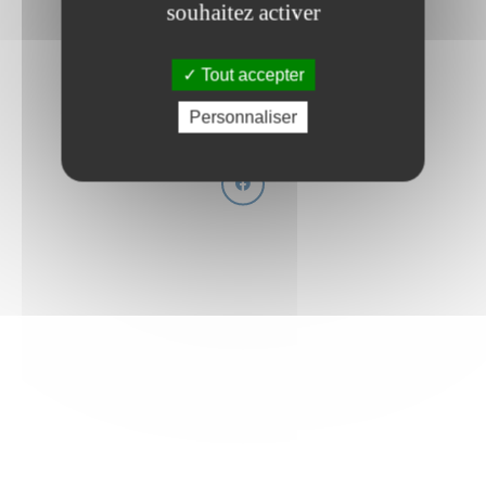
souhaitez activer
!
Tout accepter
Retourner sur la page d'accueil
Personnaliser
Retournez sur la page précédente