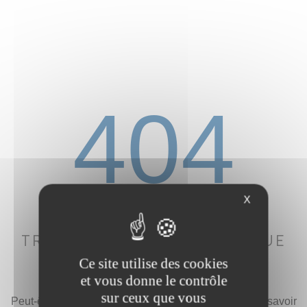
404
X
OOOOOPS, NOUS NE
TROUVONS PAS LA PAGE QUE
VOUS CHERCHEZ...
Ce site utilise des cookies
et vous donne le contrôle
sur ceux que vous
Peut-être a-t-elle été déplacée ou n'existe plus, allez savoir