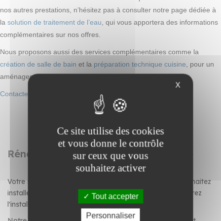
nos autres prestations, n’hésitez pas à consulter notre page dédiée à
la
solution de traitement de l’eau
, qui vous apportera des informations
complémentaires sur nos offres.
Nous proposons aussi des services complémentaires comme la
création de salle de bain
et la
préparation technique cuisine
, pour un
aménagement complet et harmonieux de votre habitat.
X
Contactez-nous
pour un devis ou une intervention rapide.
Ce site utilise des cookies
et vous donne le contrôle
Rénovation de salle de bain et cuisine
sur ceux que vous
souhaitez activer
Votre salle de bain demande une rénovation ? Vous souhaitez
installer un système de traitement de l'eau ? Vous préparez
Tout accepter
l'installation d'une nouvelle cuisine ?
Personnaliser
Notre équipe d'experts réalise vos travaux de création et