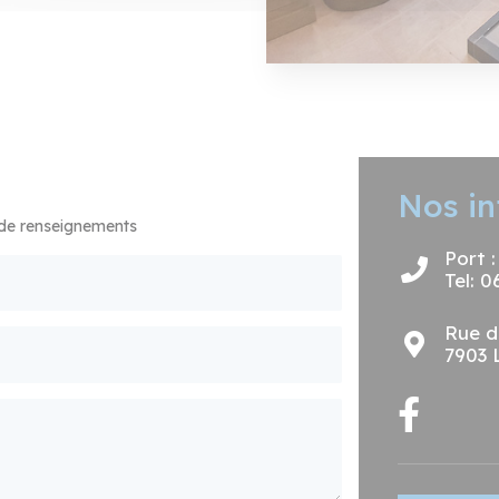
Nos in
 de renseignements
Port 
Tel: 0
Rue d
7903 