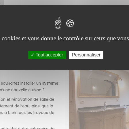
.
otre
solution traitement eau
et nos services de
création salle de bain
. E
ement optimal.
es cookies et vous donne le contrôle sur ceux que vous
Tout accepter
Personnaliser
et cuisine
souhaitez installer un système
 d'une nouvelle cuisine ?
ion et rénovation de salle de
tement de l'eau, ainsi que la
s à bien tous les travaux de
ontacter notre entreprise de