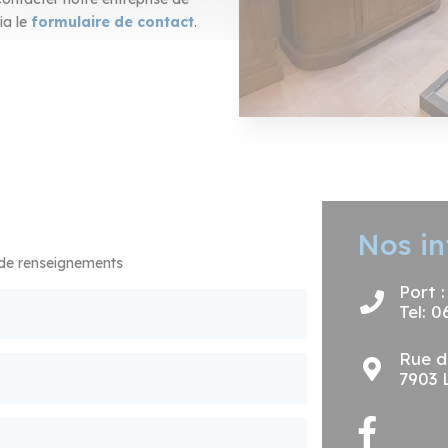
ia le
formulaire de contact
.
Nos in
 de renseignements
Port 
Tel: 0
Rue d
7903 