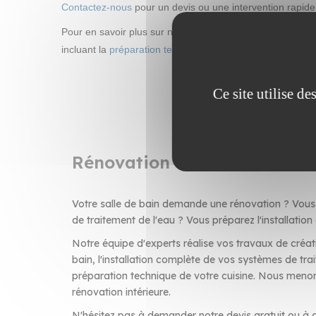
Contactez-nous
pour un devis ou une intervention rapide
Pour en savoir plus sur nos solutions, découvrez aussi n
incluant la
préparation technique cuisine
pour un aménag
Ce site utilise d
Rénovation de salle de bain 
Votre salle de bain demande une rénovation ? Vous 
de traitement de l'eau ? Vous préparez l'installation
Notre équipe d'experts réalise vos travaux de créat
bain, l'installation complète de vos systèmes de trai
préparation technique de votre cuisine. Nous menon
rénovation intérieure.
N'hésitez pas à demander notre devis gratuit ou à c