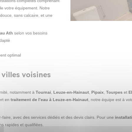
prestations complètes comprenant
i de votre équipement. Notre
douce, sans calcaire, et une
eau Ath
selon vos besoins
adapté
ent optimal
villes voisines
imité, notamment à
Tournai
,
Leuze-en-Hainaut
,
Pipaix
,
Tourpes
et
E
rt en
traitement de l’eau à Leuze-en-Hainaut
, notre équipe est à vot
r-faire, avec des services dédiés et des devis clairs. Pour une
installa
s rapides et qualifiées.