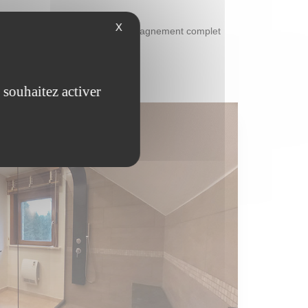
X
nfin, nous proposons un accompagnement complet
 souhaitez activer