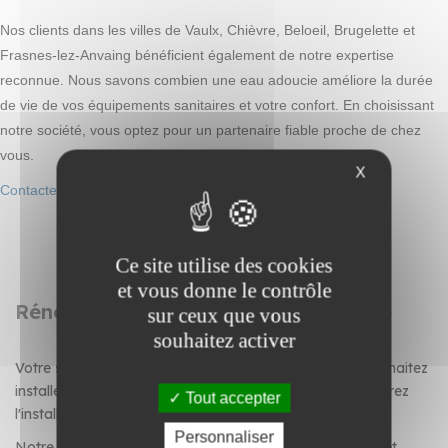
Nos clients dans les villes de Vaulx, Chièvre, Beloeil, Brugelette et
Frasnes-lez-Anvaing bénéficient également de notre expertise
reconnue. Nous savons combien une eau adoucie améliore la durée
de vie de vos équipements sanitaires et votre confort. En choisissant
notre société, vous optez pour un partenaire fiable proche de chez
vous.
X
Contactez-nous
pour un devis ou une intervention rapide.
Ce site utilise des cookies
et vous donne le contrôle
Rénovation de salle de bain et cuisine
sur ceux que vous
souhaitez activer
Votre salle de bain demande une rénovation ? Vous souhaitez
installer un système de traitement de l'eau ? Vous préparez
Tout accepter
l'installation d'une nouvelle cuisine ?
Personnaliser
Notre équipe d'experts réalise vos travaux de création et