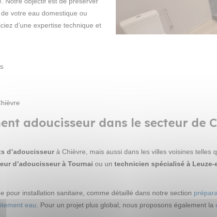
. Notre objectif est de préserver
té de votre eau domestique ou
iciez d’une expertise technique et
s
Chièvre
nt adoucisseur dans le secteur de C
s d’adoucisseur
à Chièvre, mais aussi dans les villes voisines telles
teur d’adoucisseur à Tournai
ou un
technicien spécialisé à Leuze-
e pour installation sanitaire, comme détaillé dans notre section
prépara
aitement eau
. Pour un projet plus global, nous proposons également la