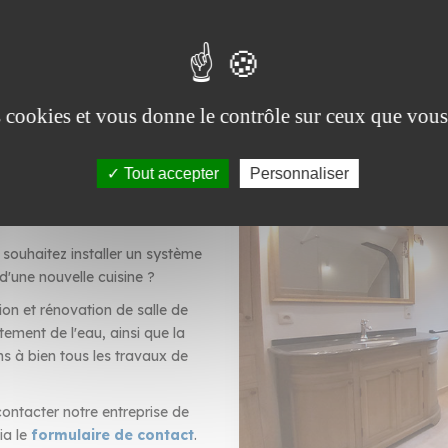
ention rapide dans le secteur de Chièvre et ses environs.
es cookies et vous donne le contrôle sur ceux que vous
Tout accepter
Personnaliser
et cuisine
souhaitez installer un système
 d'une nouvelle cuisine ?
ion et rénovation de salle de
tement de l'eau, ainsi que la
s à bien tous les travaux de
ontacter notre entreprise de
ia le
formulaire de contact
.