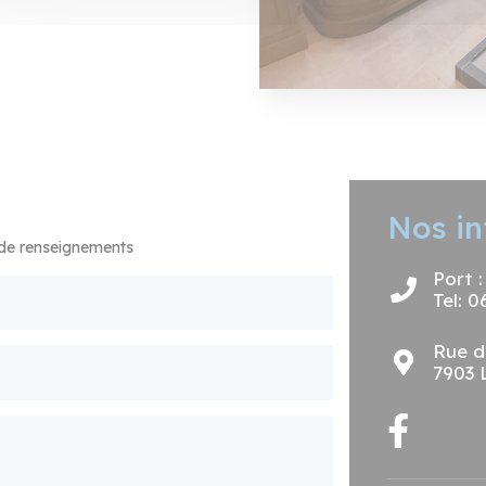
Nos in
 de renseignements
Port 
Tel: 0
Rue d
7903 