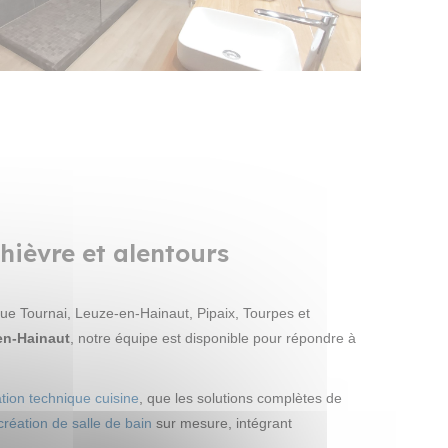
hièvre et alentours
 que Tournai, Leuze-en-Hainaut, Pipaix, Tourpes et
en-Hainaut
, notre équipe est disponible pour répondre à
tion technique cuisine
, que les solutions complètes de
création de salle de bain
sur mesure, intégrant