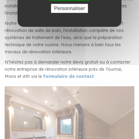
installer un système de traitement de l'eau ? Vous préparez
Personnaliser
l'installation d'une nouvelle cuisine ?
Notre équipe d'experts réalise vos travaux de création et
rénovation de salle de bain, l'installation complète de vos
systèmes de traitement de l'eau, ainsi que la préparation
technique de votre cuisine. Nous menons à bien tous les
travaux de rénovation intérieure.
N'hésitez pas à demander notre devis gratuit ou à contacter
notre entreprise de rénovation intérieure près de Tournai,
Mons et Ath via le
formulaire de contact
.