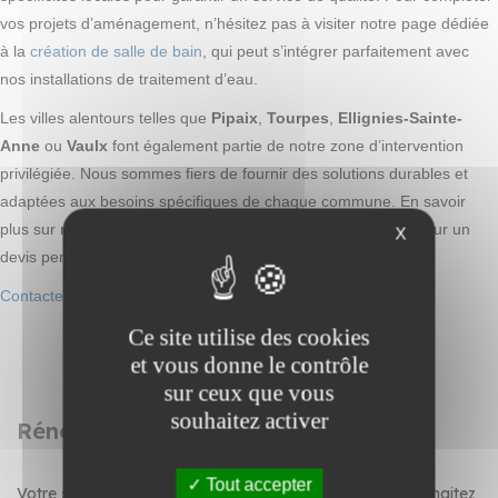
vos projets d’aménagement, n’hésitez pas à visiter notre page dédiée
à la
création de salle de bain
, qui peut s’intégrer parfaitement avec
nos installations de traitement d’eau.
Les villes alentours telles que
Pipaix
,
Tourpes
,
Ellignies-Sainte-
Anne
ou
Vaulx
font également partie de notre zone d’intervention
privilégiée. Nous sommes fiers de fournir des solutions durables et
adaptées aux besoins spécifiques de chaque commune. En savoir
plus sur nos
solutions de traitement eau
et contactez-nous pour un
X
devis personnalisé.
Contactez-nous
pour un devis ou une intervention rapide.
Ce site utilise des cookies
et vous donne le contrôle
sur ceux que vous
souhaitez activer
Rénovation de salle de bain et cuisine
Tout accepter
Votre salle de bain demande une rénovation ? Vous souhaitez