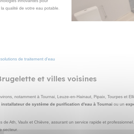
chnologies innovantes pour
 la qualité de votre eau potable.
e
solutions de traitement d'eau
ugelette et villes voisines
nvirons, notamment à Tournai, Leuze-en-Hainaut, Pipaix, Tourpes et El
n
installateur de système de purification d'eau à Tournai
ou un
expe
de Ath, Vaulx et Chièvre, assurant un service rapide et professionnel
e secteur.