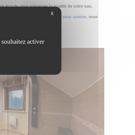
e écoute pour préserver la qualité de votre eau.
X
 bain
ou la
préparation technique pour cuisine
, vous
 souhaitez activer