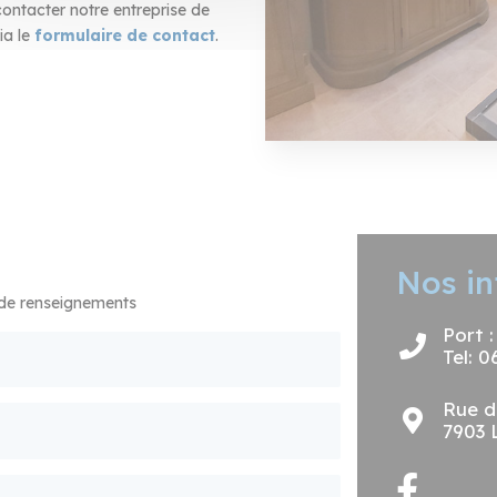
ontacter notre entreprise de
ia le
formulaire de contact
.
Nos in
 de renseignements
Port 
Tel: 0
Rue d
7903 