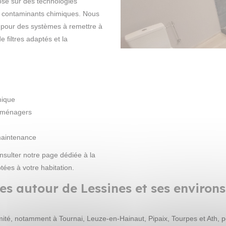
se sur des technologies
es contaminants chimiques. Nous
e pour des systèmes à remettre à
e filtres adaptés et la
mique
s ménagers
maintenance
nsulter notre page dédiée à la
tées à votre habitation.
les autour de Lessines et ses environs
mité, notamment à Tournai, Leuze-en-Hainaut, Pipaix, Tourpes et Ath,