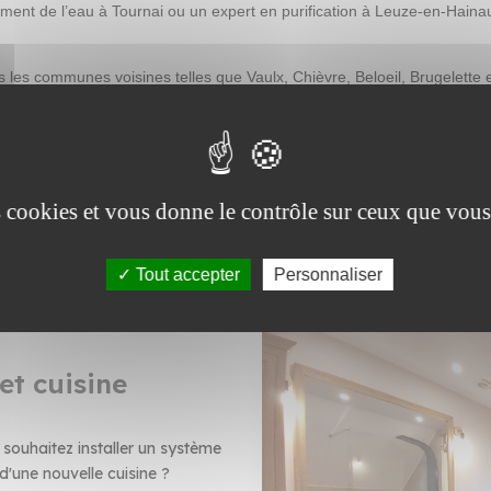
tement de l’eau à Tournai ou un expert en purification à Leuze-en-Hain
 les communes voisines telles que Vaulx, Chièvre, Beloeil, Brugelett
risée dans toute la région.
e
page de contact
et obtenir un devis personnalisé ou planifier une inter
 découvrez nos services de
création salle de bain
et de
préparation techn
es cookies et vous donne le contrôle sur ceux que vous
Tout accepter
Personnaliser
et cuisine
souhaitez installer un système
 d'une nouvelle cuisine ?