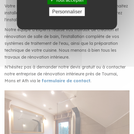
Votre salle de bain demande une rénovation ? Vous souhaitez
Personnaliser
installer un système de traitement de l'eau ? Vous préparez
l'installation d'une nouvelle cuisine ?
Notre équipe d'experts réalise vos travaux de création et
rénovation de salle de bain, l'installation complète de vos
systèmes de traitement de l'eau, ainsi que la préparation
technique de votre cuisine. Nous menons à bien tous les
travaux de rénovation intérieure.
N'hésitez pas à demander notre devis gratuit ou à contacter
notre entreprise de rénovation intérieure près de Tournai,
Mons et Ath via le
formulaire de contact
.