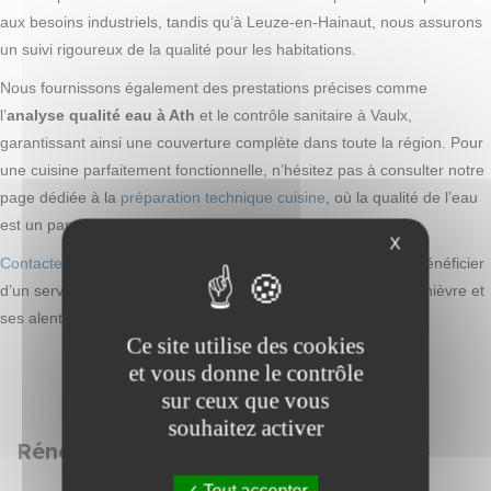
aux besoins industriels, tandis qu’à Leuze-en-Hainaut, nous assurons
un suivi rigoureux de la qualité pour les habitations.
Nous fournissons également des prestations précises comme
l’
analyse qualité eau à Ath
et le contrôle sanitaire à Vaulx,
garantissant ainsi une couverture complète dans toute la région. Pour
une cuisine parfaitement fonctionnelle, n’hésitez pas à consulter notre
page dédiée à la
préparation technique cuisine
, où la qualité de l’eau
est un paramètre clé.
X
Contactez-nous
pour un devis ou une intervention rapide et bénéficier
d’un service professionnel et réactif dans tout le secteur de Chièvre et
ses alentours.
Ce site utilise des cookies
et vous donne le contrôle
sur ceux que vous
souhaitez activer
Rénovation de salle de bain et cuisine
Tout accepter