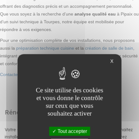
offrant des diagnostics précis et un accompagnement personnalisé.
Que vous soyez à la recherche d’une
analyse qualité eau
à Pipaix ou
d’un suivi technique à Tourpes, notre équipe est mobilisée pour
répondre à vos exigences.
Pour une optimisation complète de vos installations, nous proposons
aussi la
préparation technique cuisine
et la
création de salle de bain
,
intégrant un contrôle strict de la qualité de l’eau afin d’assurer sécurité
X
et confort.
Contactez-nous
pour un devis ou une intervention rapide.
Ce site utilise des cookies
et vous donne le contrôle
sur ceux que vous
Rénovation de salle de bain et cuisine
souhaitez activer
Votre salle de bain demande une rénovation ? Vous souhaitez
Tout accepter
installer un système de traitement de l'eau ? Vous préparez